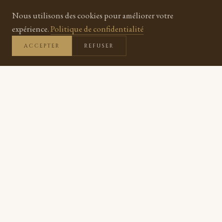
DÉCOUVRIR NOS BOUGIES
Nous utilisons des cookies pour améliorer votre
NOTRE HISTOIRE
expérience.
Politique de confidentialité
ACCEPTER
REFUSER
FABRIQUÉ À LA MAIN
Chaque bougie coulée et assemblée dans notre atelier
49 PARFUMS DIFFÉRENTS
Des fragrances authentiques de Grasse, pour chaque
humeur
LIVRAISON OFFERTE
Dès 60 € d'achat, partout en France