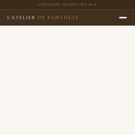
LIVRAISON OFFERTE DÈS 60 €
L'ATELIER
DE PANTHÈZE