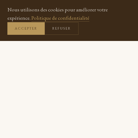
DÉCOUVRIR NOS BOUGIES
Nous utilisons des cookies pour améliorer votre
NOTRE HISTOIRE
expérience.
Politique de confidentialité
ACCEPTER
REFUSER
FABRIQUÉ À LA MAIN
Chaque bougie coulée et assemblée dans notre atelier
49 PARFUMS DIFFÉRENTS
Des fragrances authentiques de Grasse, pour chaque
humeur
LIVRAISON OFFERTE
Dès 60 € d'achat, partout en France