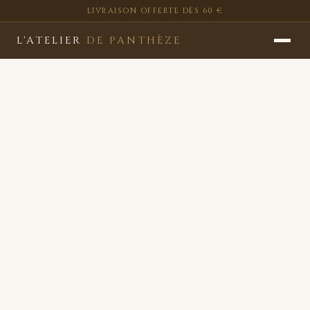
LIVRAISON OFFERTE DÈS 60 €
L'ATELIER
DE PANTHÈZE